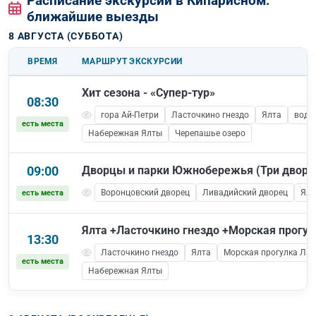
Расписание экскурсий в Кипарисном:
ближайшие выезды
8 АВГУСТА (СУББОТА)
ВРЕМЯ
МАРШРУТ ЭКСКУРСИИ
Хит сезона - «Супер-тур»
08:30
гора Ай-Петри
Ласточкино гнездо
Ялта
водо
есть места
Набережная Ялты
Черепашье озеро
09:00
Дворцы и парки Южнобережья (Три дворц
Воронцовский дворец
Ливадийский дворец
Ялт
есть места
Ялта +Ласточкино гнездо +Морская прогул
13:30
Ласточкино гнездо
Ялта
Морская прогулка Лас
есть места
Набережная Ялты