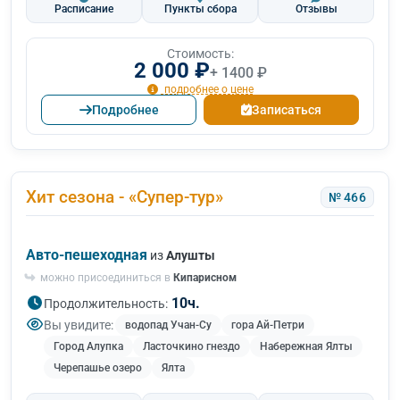
Расписание
Пункты сбора
Отзывы
Стоимость:
2 000 ₽
+ 1400 ₽
подробнее о цене
Подробнее
Записаться
Хит сезона - «Супер-тур»
№ 466
Авто-пешеходная
из
Алушты
можно присоединиться в
Кипарисном
10ч.
Продолжительность:
Вы увидите:
водопад Учан-Су
гора Ай-Петри
Город Алупка
Ласточкино гнездо
Набережная Ялты
Черепашье озеро
Ялта