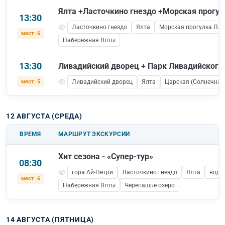
Ялта +Ласточкино гнездо +Морская прогул
13:30
Ласточкино гнездо
Ялта
Морская прогулка Лас
мест: 6
Набережная Ялты
13:30
Ливадийский дворец + Парк Ливадийского
мест: 5
Ливадийский дворец
Ялта
Царская (Солнечная
12 АВГУСТА (СРЕДА)
ВРЕМЯ
МАРШРУТ ЭКСКУРСИИ
Хит сезона - «Супер-тур»
08:30
гора Ай-Петри
Ласточкино гнездо
Ялта
водо
мест: 6
Набережная Ялты
Черепашье озеро
14 АВГУСТА (ПЯТНИЦА)