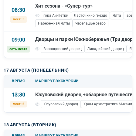
Хит сезона - «Супер-тур»
08:30
гора Ай-Петри
Ласточкино гнездо
Ялта
водо
мест: 5
Набережная Ялты
Черепашье озеро
09:00
Дворцы и парки Южнобережья (Три дворц
Воронцовский дворец
Ливадийский дворец
Ялт
есть места
17 АВГУСТА (ПОНЕДЕЛЬНИК)
ВРЕМЯ
МАРШРУТ ЭКСКУРСИИ
13:30
Юсуповский дворец +обзорное путешеств
мест: 6
Юсуповский дворец
Храм Архистратига Михаила
18 АВГУСТА (ВТОРНИК)
ВРЕМЯ
МАРШРУТ ЭКСКУРСИИ