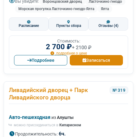
Вы увидите:
Воронцовский дворец
Ласточкино гнездо
Морская прогулка Ласточкино гнездо-Ялта
Ялта
Расписание
Пункты сбора
Отзывы
(4)
Стоимость:
2 700 ₽
+ 2100 ₽
подробнее о цене
Подробнее
Записаться
Ливадийский дворец + Парк
№ 319
Ливадийского дворца
Авто-пешеходная
из
Алушты
можно присоединиться в
Кипарисном
6ч.
Продолжительность: