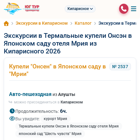
Кипарисное
Экскурсии в Кипарисном
Каталог
Экскурсии в Термал
Экскурсии в Термальные купели Онсэн в
Японском саду отеля Мрия из
Кипарисного 2026
Купели "Онсен" в Японском саду в
№ 2537
"Мрии"
Авто-пешеходная
из
Алушты
можно присоединиться в
Кипарисном
6ч.
Продолжительность:
Вы увидите:
курорт Мрия
Термальные купели Онсэн в Японском саду отеля Мрия
японский сад "Шесть чувств" Мрия