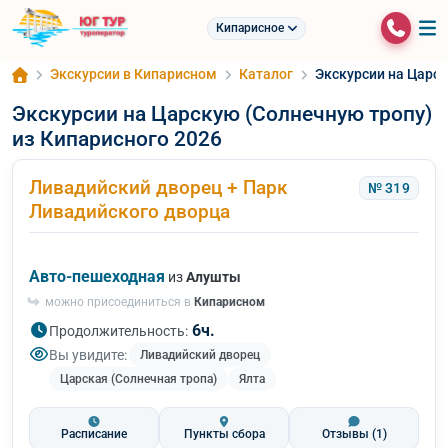
Кипарисное
Экскурсии в Кипарисном
Каталог
Экскурсии на Царск
Экскурсии на Царскую (Солнечную тропу)
из Кипарисного 2026
Ливадийский дворец + Парк
№ 319
Ливадийского дворца
Авто-пешеходная
из
Алушты
можно присоединиться в
Кипарисном
6ч.
Продолжительность:
Вы увидите:
Ливадийский дворец
Царская (Солнечная тропа)
Ялта
Расписание
Пункты сбора
Отзывы
(1)