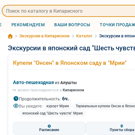
Е
РЕКОМЕНДУЕМ
ВАШИ ВОПРОСЫ
ТОЧКИ ПРОДА
Экскурсии в Кипарисном
Каталог
Экскурсии в япон
Экскурсии в японский сад "Шесть чувст
Купели "Онсен" в Японском саду в "Мрии"
Авто-пешеходная
из
Алушты
можно присоединиться в
Кипарисном
6ч.
Продолжительность:
Вы увидите:
курорт Мрия
Термальные купели Онсэн в Япон
японский сад "Шесть чувств" Мрия
Расписание
Пункты сбора