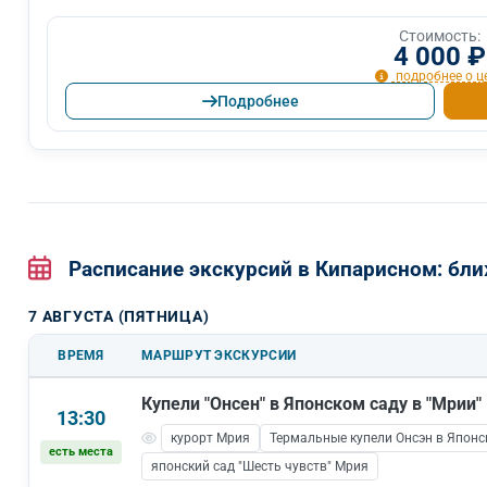
Стоимость:
4 000 ₽
подробнее о ц
Подробнее
Расписание экскурсий в Кипарисном: б
7 АВГУСТА (ПЯТНИЦА)
ВРЕМЯ
МАРШРУТ ЭКСКУРСИИ
Купели "Онсен" в Японском саду в "Мрии"
13:30
курорт Мрия
Термальные купели Онсэн в Японс
есть места
японский сад "Шесть чувств" Мрия