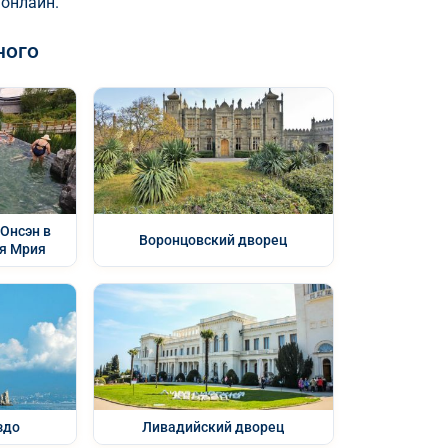
 онлайн.
ного
Онсэн в
Воронцовский дворец
ля Мрия
здо
Ливадийский дворец