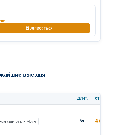
ене
Записаться
лижайшие выезды
ДЛИТ.
СТОИМОСТЬ
4 000 ₽
6ч.
ком саду отеля Мрия