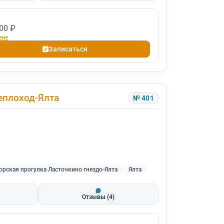
00 ₽
ене
Записаться
еплоход-Ялта
№ 401
рская прогулка Ласточкино гнездо-Ялта
Ялта
Отзывы
(4)