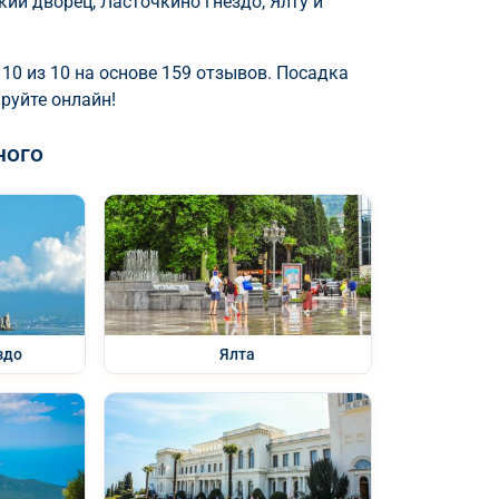
кий дворец, Ласточкино гнездо, Ялту и
 10 из 10 на основе 159 отзывов. Посадка
руйте онлайн!
ного
здо
Ялта