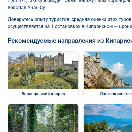
7 до 8 ч.), экскурсоводы также покажут вам Воронцовс
водопад Учан-Су.
Доверьтесь опыту туристов: средняя оценка этих туров
осуществляется на 1 остановках в Кипарисном — брони
Рекомендуемые направления из Кипарис
Воронцовский дворец
Ласточкино гне