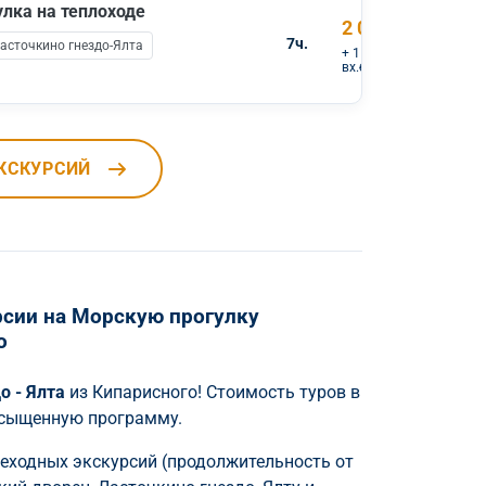
улка на теплоходе
2 000 ₽
7ч.
асточкино гнездо-Ялта
+ 1 400 ₽
вх.билеты
КСКУРСИЙ
сии на Морскую прогулку
о
о - Ялта
из Кипарисного! Стоимость туров в
асыщенную программу.
шеходных экскурсий (продолжительность от