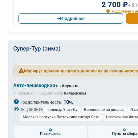
2 700 ₽
+ 21
подробнее о ц
Подробнее
Супер-Тур (зима)
Маршрут временно приостановлен из-за сезонных усл
Авто-пешеходная
из
Алушты
можно присоединиться в
Кипарисном
10ч.
Продолжительность:
Вы увидите:
водопад Учан-Су
Воронцовский дворец
Лас
Морская прогулка Ласточкино гнездо-Ялта
Набережная Ялты
Расписание
Пункты сбора