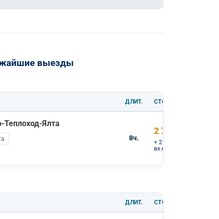
лижайшие выезды
ДЛИТ.
СТОИМОСТЬ
о-Теплоход-Ялта
2 700 ₽
8ч.
та
+ 2 100 ₽
вх.билеты
ДЛИТ.
СТОИМОСТЬ