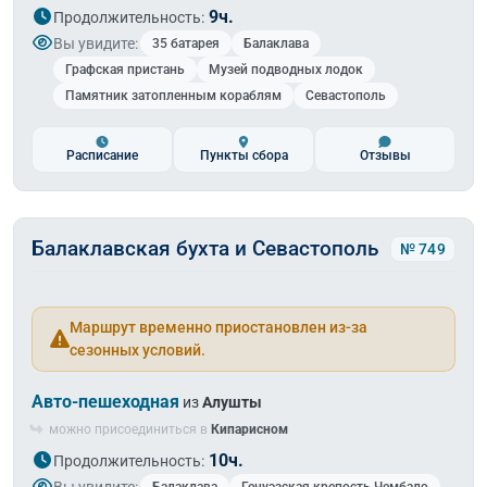
9ч.
Продолжительность:
Вы увидите:
35 батарея
Балаклава
Графская пристань
Музей подводных лодок
Памятник затопленным кораблям
Севастополь
Расписание
Пункты сбора
Отзывы
Балаклавская бухта и Севастополь
№ 749
Маршрут временно приостановлен из-за
сезонных условий.
Авто-пешеходная
из
Алушты
можно присоединиться в
Кипарисном
10ч.
Продолжительность:
Вы увидите: