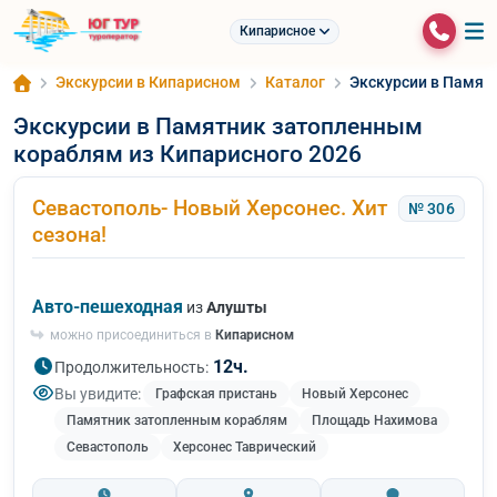
Кипарисное
Экскурсии в Кипарисном
Каталог
Экскурсии в Памят
Экскурсии в Памятник затопленным
кораблям из Кипарисного 2026
Севастополь- Новый Херсонес. Хит
№ 306
сезона!
Авто-пешеходная
из
Алушты
можно присоединиться в
Кипарисном
12ч.
Продолжительность:
Вы увидите:
Графская пристань
Новый Херсонес
Памятник затопленным кораблям
Площадь Нахимова
Севастополь
Херсонес Таврический