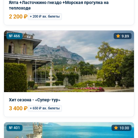
Ялта +Ласточкино гнездо +Морская прогулка на
теплоходе
2 200 ₽
+ 200 ₽ вх. билеты
№ 466
9.89
Хит сезона - «Супер-тур»
3 400 ₽
+ 650 ₽ вх. билеты
№ 401
10.00