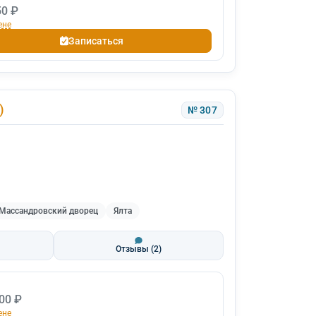
50 ₽
ене
Записаться
)
№ 307
Массандровский дворец
Ялта
Отзывы
(2)
00 ₽
ене