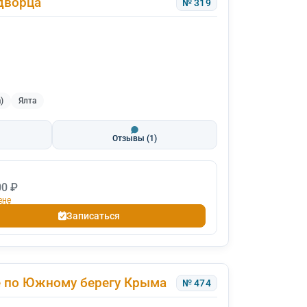
дворца
№ 319
)
Ялта
Отзывы
(1)
00 ₽
ене
Записаться
е по Южному берегу Крыма
№ 474