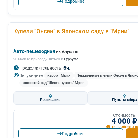
Подробнее
Купели "Онсен" в Японском саду в "Мрии"
Авто-пешеходная
из
Алушты
можно присоединиться в
Гурзуфе
6ч.
Продолжительность:
Вы увидите:
курорт Мрия
Термальные купели Онсэн в Япон
японский сад "Шесть чувств" Мрия
Расписание
Пункты сбора
Стоимость:
4 000 ₽
подробнее о ц
Подробнее