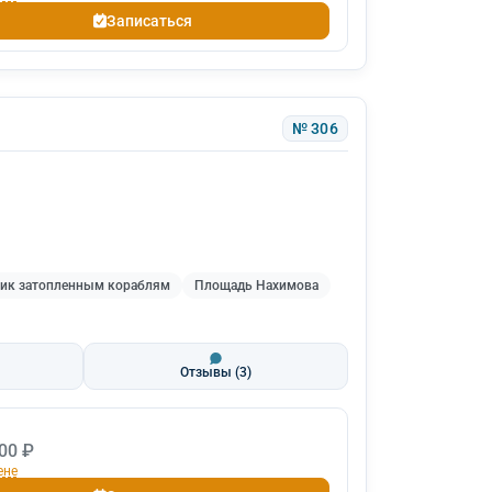
Записаться
№ 306
ик затопленным кораблям
Площадь Нахимова
Отзывы
(3)
00 ₽
ене