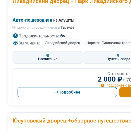
Ливадийский дворец + Парк Ливадийского 
Авто-пешеходная
из
Алушты
можно присоединиться в
Гурзуфе
6ч.
Продолжительность:
Вы увидите:
Ливадийский дворец
Царская (Солнечная тропа
Расписание
Пункты сбора
Стоимость:
2 000 ₽
+ 7
подробнее о ц
Подробнее
Юсуповский дворец +обзорное путешестви