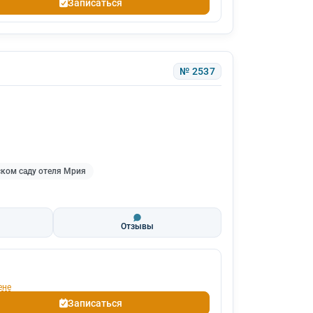
Записаться
№ 2537
ском саду отеля Мрия
Отзывы
ене
Записаться