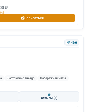
00 ₽
ене
Записаться
№ 466
ка
Ласточкино гнездо
Набережная Ялты
Отзывы
(3)