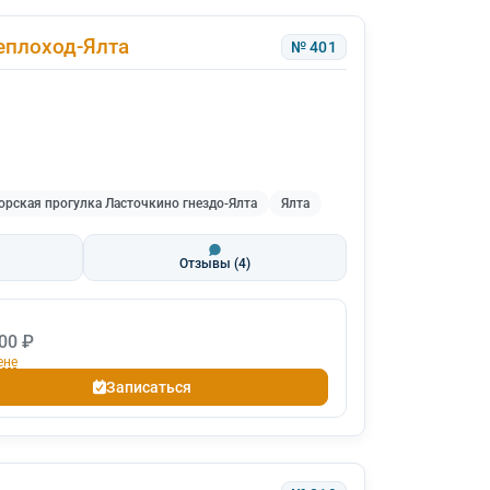
еплоход-Ялта
№ 401
рская прогулка Ласточкино гнездо-Ялта
Ялта
Отзывы
(4)
00 ₽
ене
Записаться