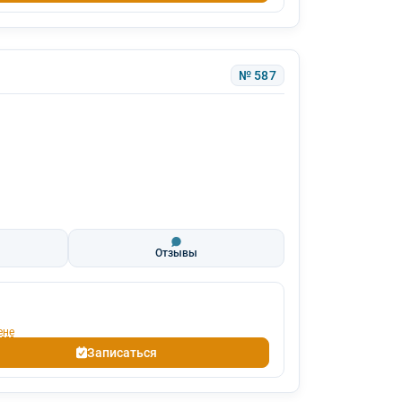
№ 587
Отзывы
ене
Записаться