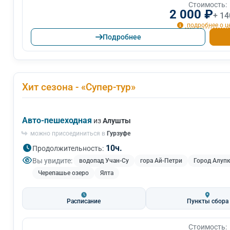
Стоимость:
2 000 ₽
+ 14
подробнее о ц
Подробнее
Хит сезона - «Супер-тур»
Авто-пешеходная
из
Алушты
можно присоединиться в
Гурзуфе
10ч.
Продолжительность:
Вы увидите:
водопад Учан-Су
гора Ай-Петри
Город Алуп
Черепашье озеро
Ялта
Расписание
Пункты сбора
Стоимость: