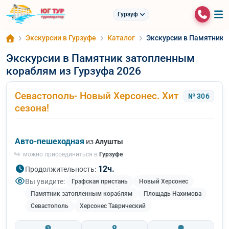
Гурзуф
Экскурсии в Гурзуфе
Каталог
Экскурсии в Памятник 
Экскурсии в Памятник затопленным
кораблям из Гурзуфа 2026
Севастополь- Новый Херсонес. Хит
№ 306
сезона!
Авто-пешеходная
из
Алушты
можно присоединиться в
Гурзуфе
12ч.
Продолжительность:
Вы увидите:
Графская пристань
Новый Херсонес
Памятник затопленным кораблям
Площадь Нахимова
Севастополь
Херсонес Таврический