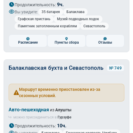
9ч.
Продолжительность:
Вы увидите:
35 батарея
Балаклава
Графская пристань
Музей подводных лодок
Памятник затопленным кораблям
Севастополь
Расписание
Пункты сбора
Отзывы
Балаклавская бухта и Севастополь
№ 749
Маршрут временно приостановлен из-за
сезонных условий.
Авто-пешеходная
из
Алушты
можно присоединиться в
Гурзуфе
10ч.
Продолжительность:
Вы увидите: