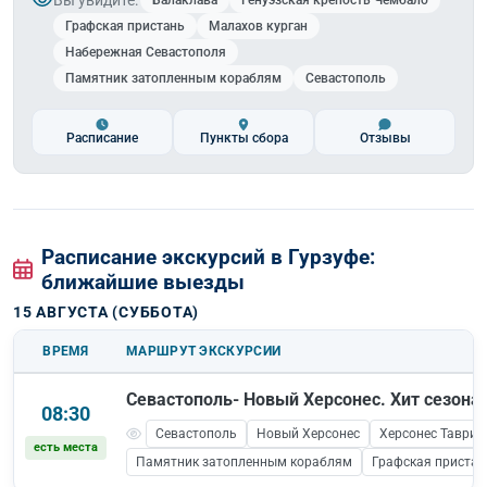
Балаклава
Генуэзская крепость Чембало
Графская пристань
Малахов курган
Набережная Севастополя
Памятник затопленным кораблям
Севастополь
Расписание
Пункты сбора
Отзывы
Расписание экскурсий в Гурзуфе:
ближайшие выезды
15 АВГУСТА (СУББОТА)
ВРЕМЯ
МАРШРУТ ЭКСКУРСИИ
Севастополь- Новый Херсонес. Хит сезона!
08:30
Севастополь
Новый Херсонес
Херсонес Таврич
есть места
Памятник затопленным кораблям
Графская пристан