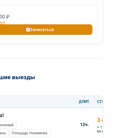
00 ₽
ене
Записаться
йшие выезды
ДЛИТ.
СТОИМОСТЬ
а!
3 400 ₽
12ч.
ический
+ 1 000 ₽
вх.билеты
тань
Площадь Нахимова