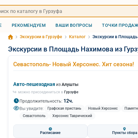
Е
РЕКОМЕНДУЕМ
ВАШИ ВОПРОСЫ
ТОЧКИ ПРОДА
Экскурсии в Гурзуфе
Каталог
Экскурсии в Площадь
Экскурсии в Площадь Нахимова из Гур
Севастополь- Новый Херсонес. Хит сезона!
Авто-пешеходная
из
Алушты
можно присоединиться в
Гурзуфе
12ч.
Продолжительность:
Вы увидите:
Графская пристань
Новый Херсонес
Памятн
Севастополь
Херсонес Таврический
Расписание
Пункты сбора