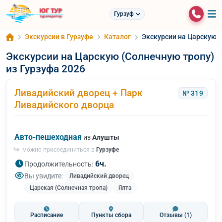
Гурзуф
Экскурсии в Гурзуфе
Каталог
Экскурсии на Царскую (
Экскурсии на Царскую (Солнечную тропу)
из Гурзуфа 2026
Ливадийский дворец + Парк
№ 319
Ливадийского дворца
Авто-пешеходная
из
Алушты
можно присоединиться в
Гурзуфе
6ч.
Продолжительность:
Вы увидите:
Ливадийский дворец
Царская (Солнечная тропа)
Ялта
Расписание
Пункты сбора
Отзывы
(1)