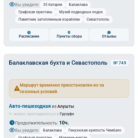
Вы увидите:
35 батарея
Балаклава
Графская пристань
Музей подводных лодок
Памятник затопленным кораблям
Севастополь
Расписание
Пункты сбора
Отзывы
Балаклавская бухта и Севастополь
№ 749
Маршрут временно приостановлен из-за
сезонных условий.
Авто-пешеходная
из
Алушты
можно присоединиться в
Гурзуфе
10ч.
Продолжительность:
Вы увидите:
Балаклава
Генуэзская крепость Чембало
Графская пристань
Малахов курган