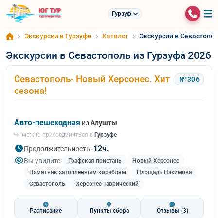
Гурзуф
Экскурсии в Гурзуфе
Каталог
Экскурсии в Севастопол
Экскурсии в Севастополь из Гурзуфа 2026
Севастополь- Новый Херсонес. Хит
№ 306
сезона!
Авто-пешеходная
из
Алушты
можно присоединиться в
Гурзуфе
12ч.
Продолжительность:
Вы увидите:
Графская пристань
Новый Херсонес
Памятник затопленным кораблям
Площадь Нахимова
Севастополь
Херсонес Таврический
Расписание
Пункты сбора
Отзывы
(3)