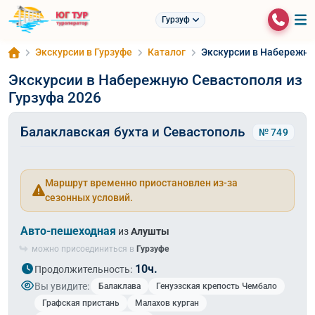
Гурзуф
Экскурсии в Гурзуфе
Каталог
Экскурсии в Набережну
Экскурсии в Набережную Севастополя из
Гурзуфа 2026
Балаклавская бухта и Севастополь
№ 749
Маршрут временно приостановлен из-за
сезонных условий.
Авто-пешеходная
из
Алушты
можно присоединиться в
Гурзуфе
10ч.
Продолжительность:
Вы увидите:
Балаклава
Генуэзская крепость Чембало
Графская пристань
Малахов курган