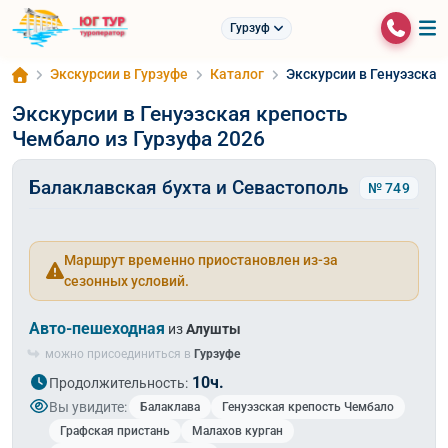
Гурзуф
Экскурсии в Гурзуфе
Каталог
Экскурсии в Генуэзская
Экскурсии в Генуэзская крепость
Чембало из Гурзуфа 2026
Балаклавская бухта и Севастополь
№ 749
Маршрут временно приостановлен из-за
сезонных условий.
Авто-пешеходная
из
Алушты
можно присоединиться в
Гурзуфе
10ч.
Продолжительность:
Вы увидите:
Балаклава
Генуэзская крепость Чембало
Графская пристань
Малахов курган