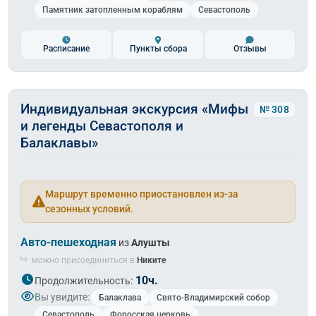
Памятник затопленным кораблям
Севастополь
Расписание
Пункты сбора
Отзывы
Индивидуальная экскурсия «Мифы
№ 308
и легенды Севастополя и
Балаклавы»
Маршрут временно приостановлен из-за
сезонных условий.
Авто-пешеходная
из
Алушты
можно присоединиться в
Никите
10ч.
Продолжительность:
Вы увидите:
Балаклава
Свято-Владимирский собор
Севастополь
Форосская церковь