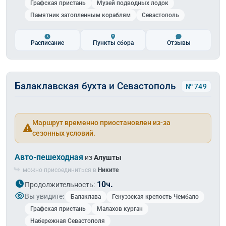
Графская пристань
Музей подводных лодок
Памятник затопленным кораблям
Севастополь
Расписание
Пункты сбора
Отзывы
Балаклавская бухта и Севастополь
№ 749
Маршрут временно приостановлен из-за
сезонных условий.
Авто-пешеходная
из
Алушты
можно присоединиться в
Никите
10ч.
Продолжительность:
Вы увидите:
Балаклава
Генуэзская крепость Чембало
Графская пристань
Малахов курган
Набережная Севастополя