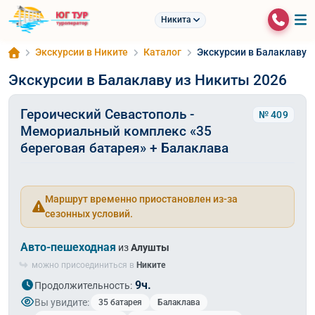
Никита
Экскурсии в Никите
Каталог
Экскурсии в Балаклаву 
Экскурсии в Балаклаву из Никиты 2026
Героический Севастополь -
№ 409
Мемориальный комплекс «35
береговая батарея» + Балаклава
Маршрут временно приостановлен из-за
сезонных условий.
Авто-пешеходная
из
Алушты
можно присоединиться в
Никите
9ч.
Продолжительность:
Вы увидите:
35 батарея
Балаклава