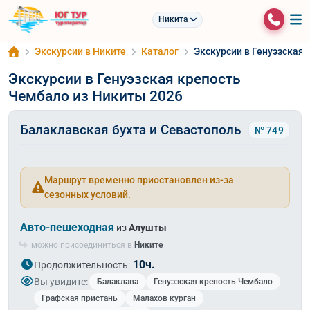
Никита
Экскурсии в Никите
Каталог
Экскурсии в Генуэзская
Экскурсии в Генуэзская крепость
Чембало из Никиты 2026
Балаклавская бухта и Севастополь
№ 749
Маршрут временно приостановлен из-за
сезонных условий.
Авто-пешеходная
из
Алушты
можно присоединиться в
Никите
10ч.
Продолжительность:
Вы увидите:
Балаклава
Генуэзская крепость Чембало
Графская пристань
Малахов курган