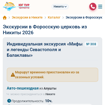
Никита
Экскурсии в Никите
Каталог
Экскурсии в Форосскую 
Экскурсии в Форосскую церковь из
Никиты 2026
Индивидуальная экскурсия «Мифы
№ 308
и легенды Севастополя и
Балаклавы»
Маршрут временно приостановлен из-за
сезонных условий.
Авто-пешеходная
из
Алушты
можно присоединиться в
Никите
10ч.
Продолжительность: