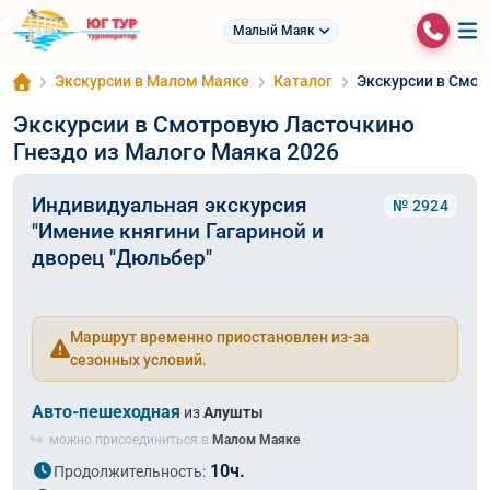
Малый Маяк
Экскурсии в Малом Маяке
Каталог
Экскурсии в Смот
Экскурсии в Смотровую Ласточкино
Гнездо из Малого Маяка 2026
Индивидуальная экскурсия
№ 2924
"Имение княгини Гагариной и
дворец "Дюльбер"
Маршрут временно приостановлен из-за
сезонных условий.
Авто-пешеходная
из
Алушты
можно присоединиться в
Малом Маяке
10ч.
Продолжительность: