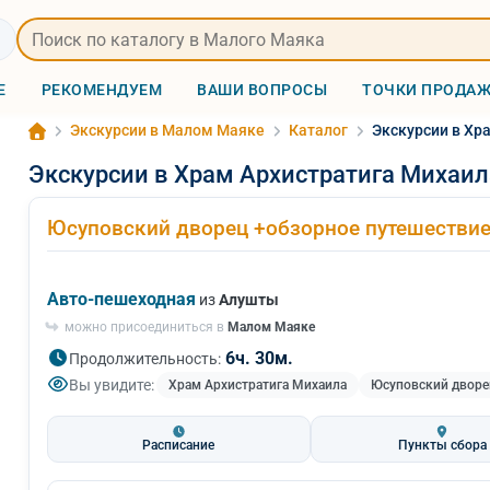
Е
РЕКОМЕНДУЕМ
ВАШИ ВОПРОСЫ
ТОЧКИ ПРОДА
Экскурсии в Малом Маяке
Каталог
Экскурсии в Хр
Экскурсии в Храм Архистратига Михаил
Юсуповский дворец +обзорное путешестви
Авто-пешеходная
из
Алушты
можно присоединиться в
Малом Маяке
6ч. 30м.
Продолжительность:
Вы увидите:
Храм Архистратига Михаила
Юсуповский дворе
Расписание
Пункты сбора