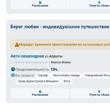
Расписание
Пункты сбора
Берег любви - индивидуальное путешествие
Маршрут временно приостановлен из-за сезонных усл
Авто-пешеходная
из
Алушты
можно присоединиться в
Малом Маяке
10ч.
Продолжительность:
Вы увидите:
Гурзуф
Ласточкино гнездо
Набережная Ялт
Храм Архистратига Михаила
Ялта
Расписание
Пункты сбора