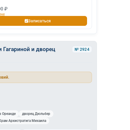
00 ₽
ене
Записаться
 Гагариной и дворец
№ 2924
овий.
в Ореанде
дворец Дюльбер
Храм Архистратига Михаила