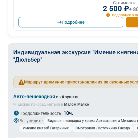
Стоимость:
2 500 ₽
+ 8
подробнее о ц
Подробнее
Индивидуальная экскурсия "Имение княгини
"Дюльбер"
Маршрут временно приостановлен из-за сезонных усл
Авто-пешеходная
из
Алушты
можно присоединиться в
Малом Маяке
10ч.
Продолжительность:
Вы увидите:
Видовая площадка у храма Архистратига Михаила 
Имение князей Гагариных
Смотровая Ласточкино Гнездо