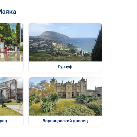
Маяка
Гурзуф
рец
Воронцовский дворец