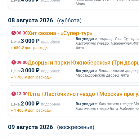
Цена:
подробнее
Мрия
08 августа 2026
(суббота)
Хит сезона - «Супер-тур»
08:30
Вы увидите:
водопад Учан-Су
;
гора
3 000 ₽
Цена:
подробнее
Ласточкино гнездо
;
Набережная Ял
+ 650 ₽
доп. расходы
Ялта
Дворцы и парки Южнобережья (Три двор
09:00
3 000 ₽
Вы увидите:
Воронцовский дворец
Цена:
подробнее
Массандровский дворец
;
Ялта
+ 1 700 ₽
доп. расходы
13:30
2 000 ₽
Вы увидите:
Ласточкино гнездо
;
Мо
Цена:
подробнее
Ласточкино гнездо-Ялта
;
Набережна
+ 1 400 ₽
доп. расходы
09 августа 2026
(воскресенье)