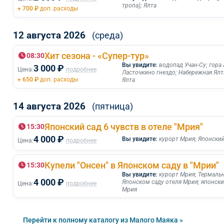
тропа)
;
Ялта
+ 700 ₽
доп. расходы
12 августа 2026
(среда)
Хит сезона - «Супер-тур»
08:30
Вы увидите:
водопад Учан-Су
;
гора
3 000 ₽
Цена:
подробнее
Ласточкино гнездо
;
Набережная Ял
+ 650 ₽
доп. расходы
Ялта
14 августа 2026
(пятница)
Японский сад 6 чувств в отеле "Мрия"
15:30
4 000 ₽
Вы увидите:
курорт Мрия
;
Японский
Цена:
подробнее
Купели "Онсен" в Японском саду в "Мрии"
15:30
Вы увидите:
курорт Мрия
;
Термальн
4 000 ₽
Японском саду отеля Мрия
;
японски
Цена:
подробнее
Мрия
Перейти к полному каталогу из Малого Маяка »