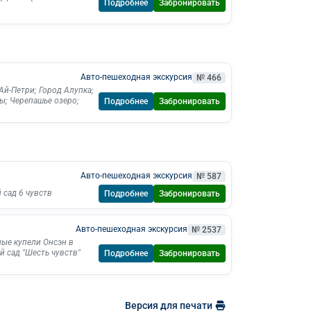
Подробнее
Забронировать
Авто-пешеходная экскурсия
№ 466
 Ай-Петри
;
Город Алупка
;
ты
;
Черепашье озеро
;
Подробнее
Забронировать
Авто-пешеходная экскурсия
№ 587
 сад 6 чувств
Подробнее
Забронировать
Авто-пешеходная экскурсия
№ 2537
ые купели Онсэн в
й сад "Шесть чувств"
Подробнее
Забронировать
Версия для печати