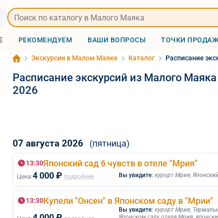
Е
РЕКОМЕНДУЕМ
ВАШИ ВОПРОСЫ
ТОЧКИ ПРОДА
Экскурсии в Малом Маяке
Каталог
Расписание экск
Расписание экскурсий из Малого Маяка 
2026
07 августа 2026
(пятница)
Японский сад 6 чувств в отеле "Мрия"
13:30
4 000 ₽
Вы увидите:
курорт Мрия
;
Японский
Цена:
подробнее
Купели "Онсен" в Японском саду в "Мрии"
13:30
Вы увидите:
курорт Мрия
;
Термальн
4 000 ₽
Японском саду отеля Мрия
;
японски