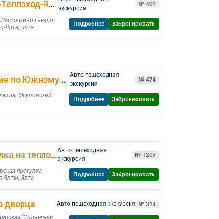
Воронцовский дворец-Ласточкино гнездо-Теплоход-Ялта
№ 401
экскурсия
;
Ласточкино гнездо
;
Подробнее
Забронировать
о-Ялта
;
Ялта
Авто-пешеходная
Юсуповский дворец +обзорное путешествие по Южному берегу Крыма
№ 474
экскурсия
хаила
;
Юсуповский
Подробнее
Забронировать
Авто-пешеходная
Ялта +Ласточкино гнездо +Морская прогулка на теплоходе
№ 1209
экскурсия
рская прогулка
Подробнее
Забронировать
я Ялты
;
Ялта
о дворца
Авто-пешеходная экскурсия
№ 319
Царская (Солнечная