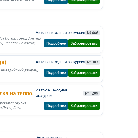
Авто-пешеходная экскурсия
№ 466
 Ай-Петри
;
Город Алупка
;
ты
;
Черепашье озеро
;
Подробнее
Забронировать
ца)
Авто-пешеходная экскурсия
№ 307
;
Ливадийский дворец
;
Подробнее
Забронировать
Авто-пешеходная
Ялта +Ласточкино гнездо +Морская прогулка на теплоходе
№ 1209
экскурсия
рская прогулка
Подробнее
Забронировать
я Ялты
;
Ялта
Авто-пешеходная