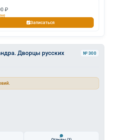
00 ₽
ене
Записаться
ндра. Дворцы русских
№ 300
овий.
Отзывы
(3)