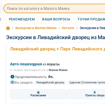
Е
РЕКОМЕНДУЕМ
ВАШИ ВОПРОСЫ
ТОЧКИ ПРОДА
Экскурсии в Малом Маяке
Каталог
Экскурсии в Ли
Экскурсии в Ливадийский дворец из Ма
Ливадийский дворец + Парк Ливадийского 
Авто-пешеходная
из
Алушты
можно присоединиться в
Малом Маяке
6ч.
Продолжительность:
Вы увидите:
Ливадийский дворец
Царская (Солнечная тропа
Расписание
Пункты сбора