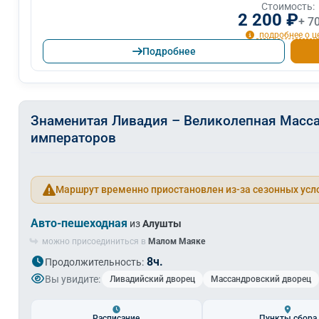
Стоимость:
2 200 ₽
+ 7
подробнее о ц
Подробнее
Знаменитая Ливадия – Великолепная Масса
императоров
Маршрут временно приостановлен из-за сезонных усл
Авто-пешеходная
из
Алушты
можно присоединиться в
Малом Маяке
8ч.
Продолжительность:
Вы увидите:
Ливадийский дворец
Массандровский дворец
Расписание
Пункты сбора