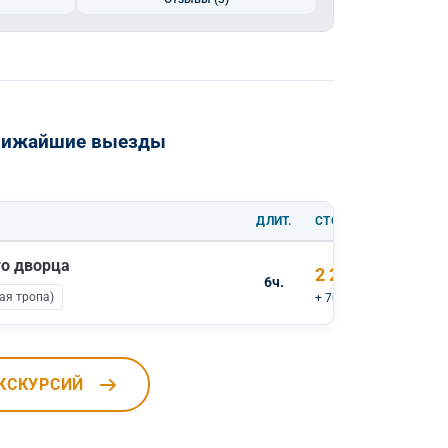
ближайшие выезды
ДЛИТ.
СТОИМОСТЬ
го дворца
2 200 ₽
6ч.
ая тропа)
+ 700 ₽ вх.билеты
КСКУРСИЙ