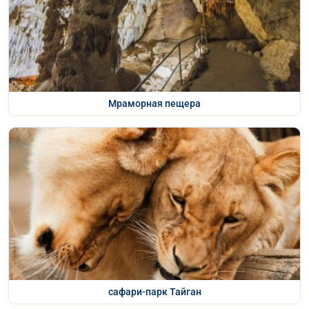
Мраморная пещера
сафари-парк Тайган