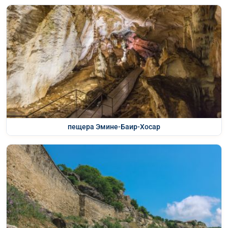
пещера Эмине-Баир-Хосар