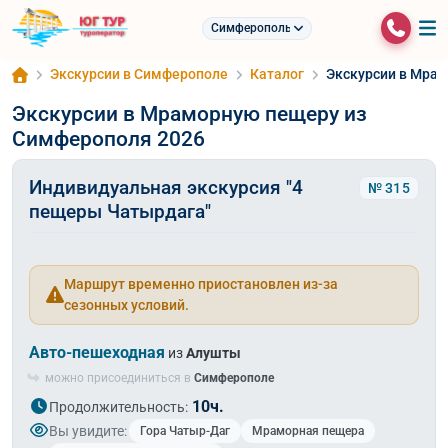
Симферополь
Экскурсии в Симферополе
Каталог
Экскурсии в Мра
Экскурсии в Мраморную пещеру из
Симферополя 2026
Индивидуальная экскурсия "4
№ 315
пещеры Чатырдага"
Маршрут временно приостановлен из-за
сезонных условий.
Авто-пешеходная
из
Алушты
можно присоединиться в
Симферополе
10ч.
Продолжительность:
Вы увидите:
Гора Чатыр-Даг
Мраморная пещера