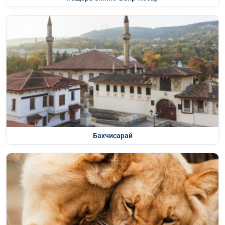
Бахчисарай