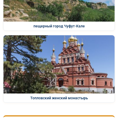
пещерный город Чуфут-Кале
Топловский женский монастырь