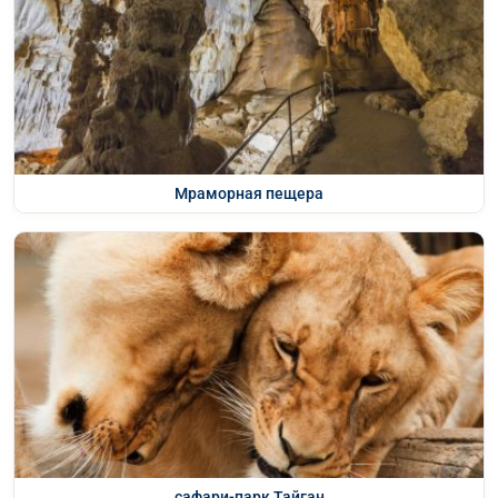
Мраморная пещера
сафари-парк Тайган