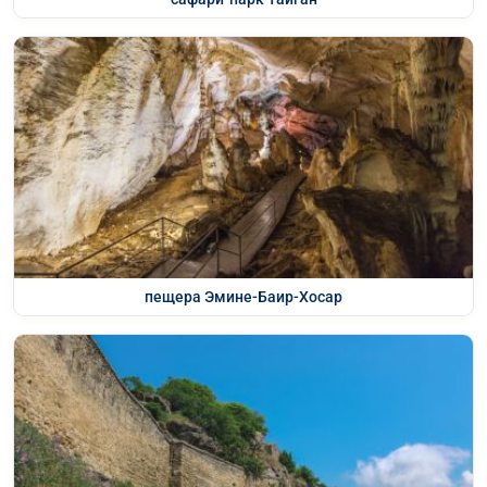
пещера Эмине-Баир-Хосар