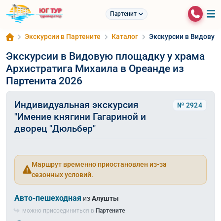
Партенит
Экскурсии в Партените
Каталог
Экскурсии в Видовую
Экскурсии в Видовую площадку у храма
Архистратига Михаила в Ореанде из
Партенита 2026
Индивидуальная экскурсия
№ 2924
"Имение княгини Гагариной и
дворец "Дюльбер"
Маршрут временно приостановлен из-за
сезонных условий.
Авто-пешеходная
из
Алушты
можно присоединиться в
Партените