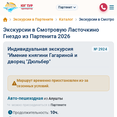
Партенит
Экскурсии в Партените
Каталог
Экскурсии в Смотров
Экскурсии в Смотровую Ласточкино
Гнездо из Партенита 2026
Индивидуальная экскурсия
№ 2924
"Имение княгини Гагариной и
дворец "Дюльбер"
Маршрут временно приостановлен из-за
сезонных условий.
Авто-пешеходная
из
Алушты
можно присоединиться в
Партените
10ч.
Продолжительность: