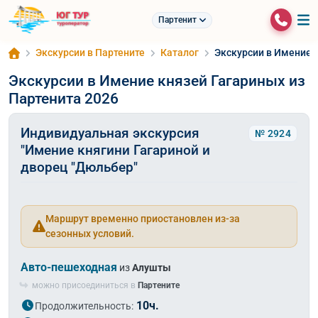
Партенит
Экскурсии в Партените
Каталог
Экскурсии в Имение 
Экскурсии в Имение князей Гагариных из
Партенита 2026
Индивидуальная экскурсия
№ 2924
"Имение княгини Гагариной и
дворец "Дюльбер"
Маршрут временно приостановлен из-за
сезонных условий.
Авто-пешеходная
из
Алушты
можно присоединиться в
Партените
10ч.
Продолжительность: