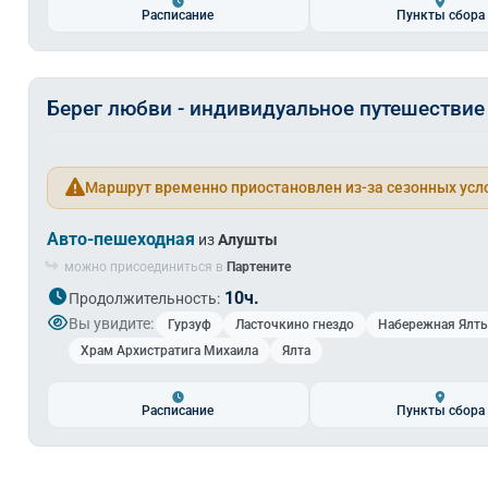
Расписание
Пункты сбора
Берег любви - индивидуальное путешествие
Маршрут временно приостановлен из-за сезонных усл
Авто-пешеходная
из
Алушты
можно присоединиться в
Партените
10ч.
Продолжительность:
Вы увидите:
Гурзуф
Ласточкино гнездо
Набережная Ялт
Храм Архистратига Михаила
Ялта
Расписание
Пункты сбора