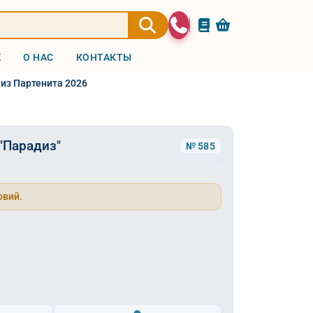
Ж
О НАС
КОНТАКТЫ
 из Партенита 2026
"Парадиз"
№ 585
овий.