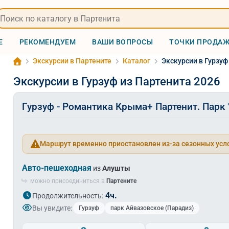
Е
РЕКОМЕНДУЕМ
ВАШИ ВОПРОСЫ
ТОЧКИ ПРОДА
Экскурсии в Партените
Каталог
Экскурсии в Гурзуф
Экскурсии в Гурзуф из Партенита 2026
Гурзуф - Романтика Крыма+ Партенит. Парк 
Маршрут временно приостановлен из-за сезонных усл
Авто-пешеходная
из
Алушты
можно присоединиться в
Партените
4ч.
Продолжительность:
Вы увидите:
Гурзуф
парк Айвазовское (Парадиз)