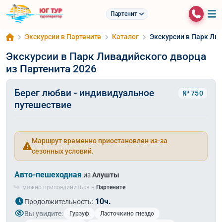
Партенит
Экскурсии в Партените
Каталог
Экскурсии в Парк Ли
Экскурсии в Парк Ливадийского дворца
из Партенита 2026
Берег любви - индивидуальное
№ 750
путешествие
Маршрут временно приостановлен из-за
сезонных условий.
Авто-пешеходная
из
Алушты
можно присоединиться в
Партените
10ч.
Продолжительность:
Вы увидите:
Гурзуф
Ласточкино гнездо