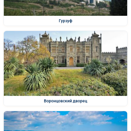
Гурзуф
Воронцовский дворец