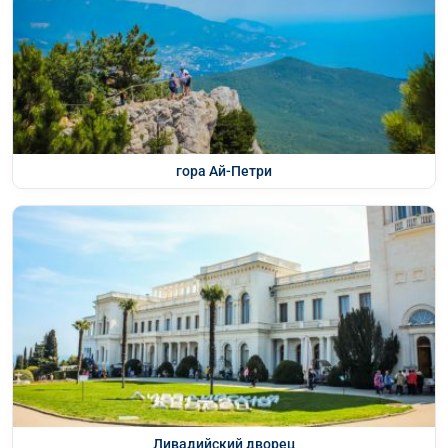
гора Ай-Петри
Ливадийский дворец