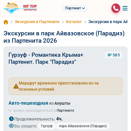
Партенит
Экскурсии в Партените
Каталог
Экскурсии в парк Айв
Экскурсии в парк Айвазовское (Парадиз)
из Партенита 2026
Гурзуф - Романтика Крыма+
№ 585
Партенит. Парк "Парадиз"
Маршрут временно приостановлен из-за
сезонных условий.
Авто-пешеходная
из
Алушты
можно присоединиться в
Партените
4ч.
Продолжительность:
Вы увидите:
Гурзуф
парк Айвазовское (Парадиз)