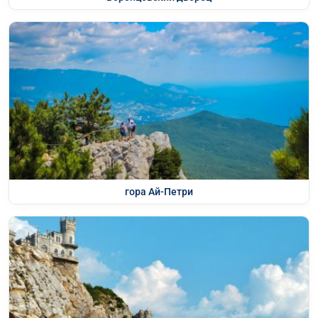
гора Ай-Петри