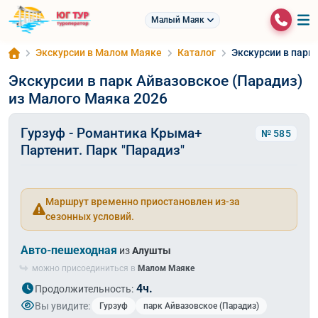
Малый Маяк
Экскурсии в Малом Маяке
Каталог
Экскурсии в парк
Экскурсии в парк Айвазовское (Парадиз)
из Малого Маяка 2026
Гурзуф - Романтика Крыма+
№ 585
Партенит. Парк "Парадиз"
Маршрут временно приостановлен из-за
сезонных условий.
Авто-пешеходная
из
Алушты
можно присоединиться в
Малом Маяке
4ч.
Продолжительность:
Вы увидите:
Гурзуф
парк Айвазовское (Парадиз)