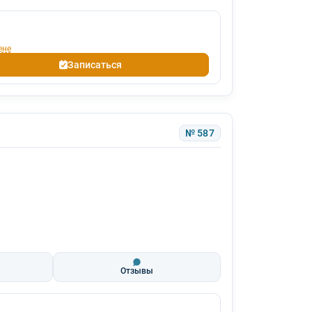
ене
Записаться
№ 587
Отзывы