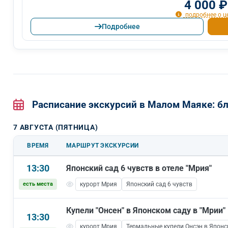
4 000 ₽
подробнее о ц
Подробнее
Расписание экскурсий в Малом Маяке: 
7 АВГУСТА (ПЯТНИЦА)
ВРЕМЯ
МАРШРУТ ЭКСКУРСИИ
13:30
Японский сад 6 чувств в отеле "Мрия"
есть места
курорт Мрия
Японский сад 6 чувств
Купели "Онсен" в Японском саду в "Мрии"
13:30
курорт Мрия
Термальные купели Онсэн в Японс