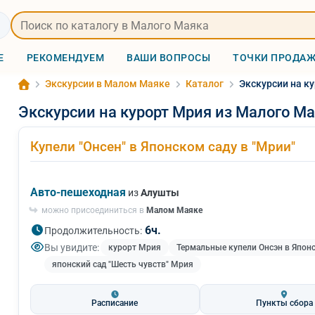
Е
РЕКОМЕНДУЕМ
ВАШИ ВОПРОСЫ
ТОЧКИ ПРОДА
Экскурсии в Малом Маяке
Каталог
Экскурсии на к
Экскурсии на курорт Мрия из Малого М
Купели "Онсен" в Японском саду в "Мрии"
Авто-пешеходная
из
Алушты
можно присоединиться в
Малом Маяке
6ч.
Продолжительность:
Вы увидите:
курорт Мрия
Термальные купели Онсэн в Япон
японский сад "Шесть чувств" Мрия
Расписание
Пункты сбора