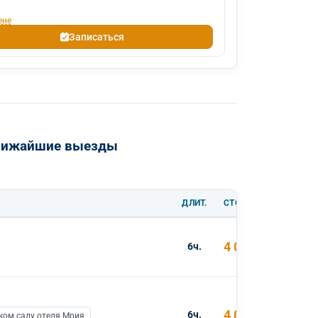
ене
Записаться
ближайшие выезды
ДЛИТ.
СТОИМОСТЬ
4 000 ₽
6ч.
4 000 ₽
6ч.
ком саду отеля Мрия