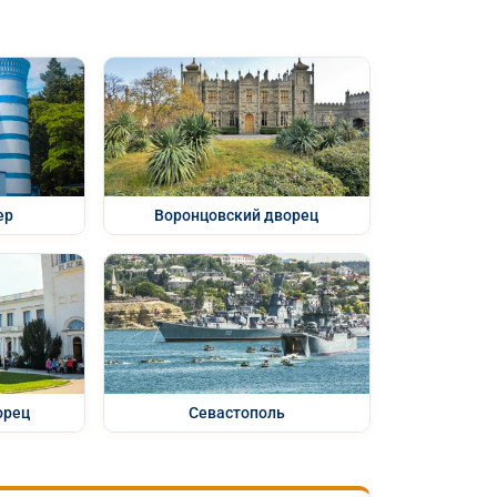
ер
Воронцовский дворец
орец
Севастополь