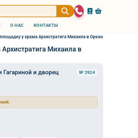
Ж
О НАС
КОНТАКТЫ
площадку у храма Архистратига Михаила в Ореанде из Гурзуфа 20
 Архистратига Михаила в
 Гагариной и дворец
№ 2924
овий.