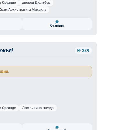
в Ореанде
дворец Дюльбер
Храм Архистратига Михаила
Отзывы
ежья!
№ 339
овий.
в Ореанде
Ласточкино гнездо