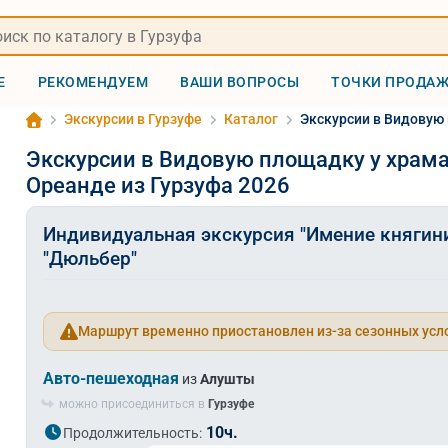
Е
РЕКОМЕНДУЕМ
ВАШИ ВОПРОСЫ
ТОЧКИ ПРОДА
Экскурсии в Гурзуфе
Каталог
Экскурсии в Видовую 
Экскурсии в Видовую площадку у храма
Ореанде из Гурзуфа 2026
Индивидуальная экскурсия "Имение княгини
"Дюльбер"
Маршрут временно приостановлен из-за сезонных усл
Авто-пешеходная
из
Алушты
можно присоединиться в
Гурзуфе
10ч.
Продолжительность: