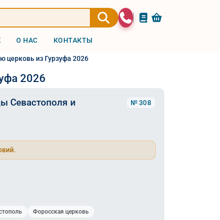
Ж
О НАС
КОНТАКТЫ
ю церковь из Гурзуфа 2026
зуфа 2026
ы Севастополя и
№ 308
овий.
стополь
Форосская церковь