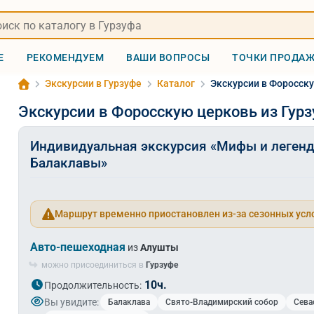
Е
РЕКОМЕНДУЕМ
ВАШИ ВОПРОСЫ
ТОЧКИ ПРОДА
Экскурсии в Гурзуфе
Каталог
Экскурсии в Форосску
Экскурсии в Форосскую церковь из Гур
Индивидуальная экскурсия «Мифы и легенд
Балаклавы»
Маршрут временно приостановлен из-за сезонных усл
Авто-пешеходная
из
Алушты
можно присоединиться в
Гурзуфе
10ч.
Продолжительность:
Вы увидите:
Балаклава
Свято-Владимирский собор
Сева