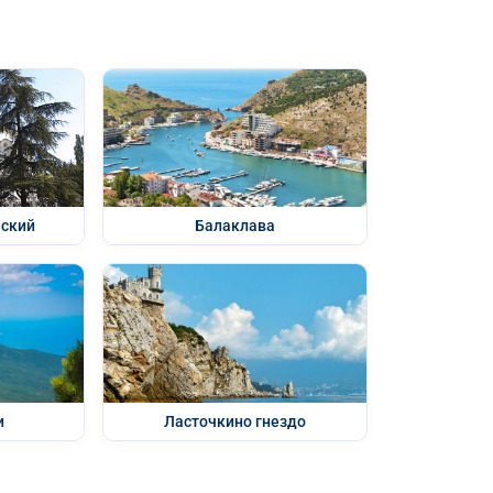
еский
Балаклава
и
Ласточкино гнездо