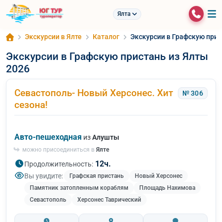
Ялта
Экскурсии в Ялте
Каталог
Экскурсии в Графскую прис
Экскурсии в Графскую пристань из Ялты
2026
Севастополь- Новый Херсонес. Хит
№ 306
сезона!
Авто-пешеходная
из
Алушты
можно присоединиться в
Ялте
12ч.
Продолжительность:
Вы увидите:
Графская пристань
Новый Херсонес
Памятник затопленным кораблям
Площадь Нахимова
Севастополь
Херсонес Таврический