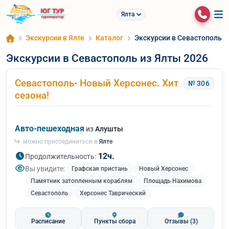
Ялта
Экскурсии в Ялте
Каталог
Экскурсии в Севастополь и
Экскурсии в Севастополь из Ялты 2026
Севастополь- Новый Херсонес. Хит
№ 306
сезона!
Авто-пешеходная
из
Алушты
можно присоединиться в
Ялте
12ч.
Продолжительность:
Вы увидите:
Графская пристань
Новый Херсонес
Памятник затопленным кораблям
Площадь Нахимова
Севастополь
Херсонес Таврический
Расписание
Пункты сбора
Отзывы
(3)