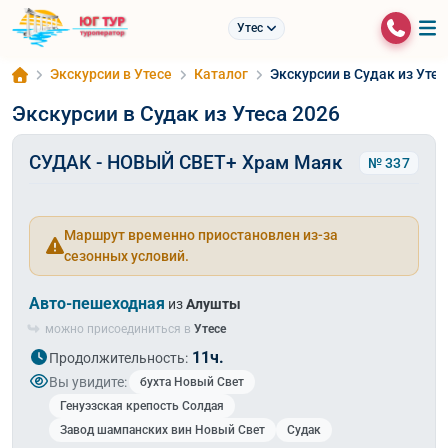
Утес
Экскурсии в Утесе
Каталог
Экскурсии в Судак из Утес
Экскурсии в Судак из Утеса 2026
СУДАК - НОВЫЙ СВЕТ+ Храм Маяк
№ 337
Маршрут временно приостановлен из-за
сезонных условий.
Авто-пешеходная
из
Алушты
можно присоединиться в
Утесе
11ч.
Продолжительность:
Вы увидите:
бухта Новый Свет
Генуэзская крепость Солдая
Завод шампанских вин Новый Свет
Судак