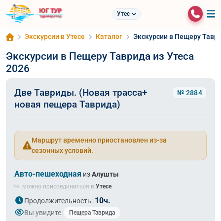
Утес
Экскурсии в Утесе
Каталог
Экскурсии в Пещеру Таври
Экскурсии в Пещеру Таврида из Утеса
2026
Две Тавриды. (Новая трасса+
№ 2884
новая пещера Таврида)
Маршрут временно приостановлен из-за
сезонных условий.
Авто-пешеходная
из
Алушты
можно присоединиться в
Утесе
10ч.
Продолжительность:
Вы увидите:
Пещера Таврида