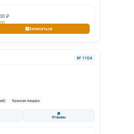
00 ₽
ене
Записаться
№ 1104
ий)
Красная пещера
Отзывы