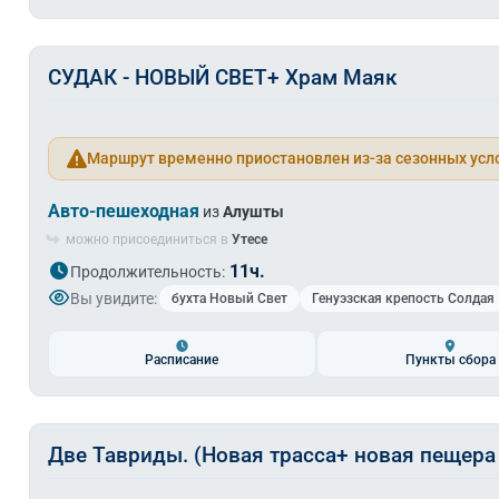
СУДАК - НОВЫЙ СВЕТ+ Храм Маяк
Маршрут временно приостановлен из-за сезонных усл
Авто-пешеходная
из
Алушты
можно присоединиться в
Утесе
11ч.
Продолжительность:
Вы увидите:
бухта Новый Свет
Генуэзская крепость Солдая
Расписание
Пункты сбора
Две Тавриды. (Новая трасса+ новая пещера