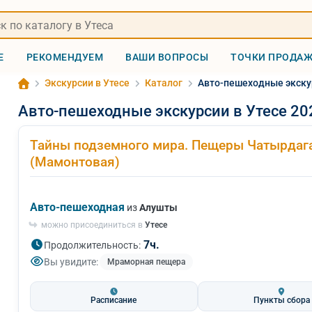
Е
РЕКОМЕНДУЕМ
ВАШИ ВОПРОСЫ
ТОЧКИ ПРОДА
Экскурсии в Утесе
Каталог
Авто-пешеходные экскур
Авто-пешеходные экскурсии в Утесе 20
Тайны подземного мира. Пещеры Чатырдаг
(Мамонтовая)
Авто-пешеходная
из
Алушты
можно присоединиться в
Утесе
7ч.
Продолжительность:
Вы увидите:
Мраморная пещера
Расписание
Пункты сбора