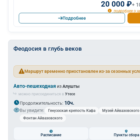
20 000 ₽
+ 1
подробнее о ц
Подробнее
Феодосия в глубь веков
Маршрут временно приостановлен из-за сезонных усл
Авто-пешеходная
из
Алушты
можно присоединиться в
Утесе
10ч.
Продолжительность:
Вы увидите:
Генуэзская крепость Кафа
Музей Айвазовского
Фонтан Айвазовского
Расписание
Пункты сбора