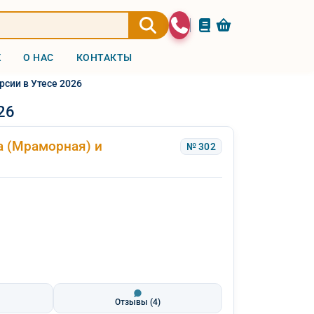
Ж
О НАС
КОНТАКТЫ
сии в Утесе 2026
26
а (Мраморная) и
№ 302
Отзывы
(4)