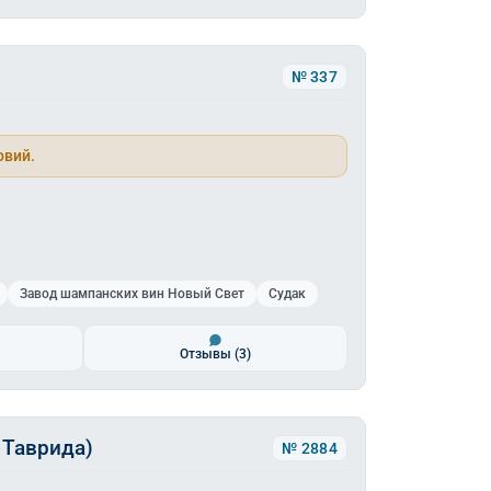
№ 337
овий.
Завод шампанских вин Новый Свет
Судак
Отзывы
(3)
 Таврида)
№ 2884