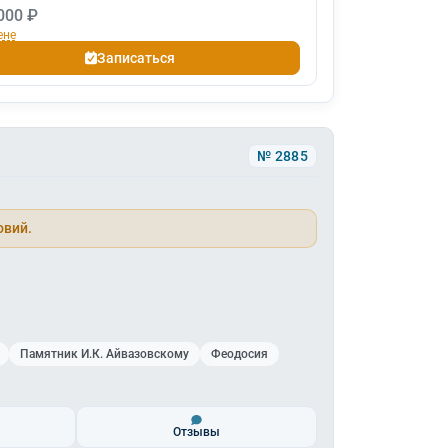
000 ₽
ене
Записаться
№ 2885
овий.
Памятник И.К. Айвазовскому
Феодосия
Отзывы