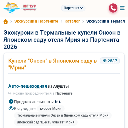
Партенит
Экскурсии в Партените
Каталог
Экскурсии в Термаль
Экскурсии в Термальные купели Онсэн в
Японском саду отеля Мрия из Партенита
2026
Купели "Онсен" в Японском саду в
№ 2537
"Мрии"
Авто-пешеходная
из
Алушты
можно присоединиться в
Партените
6ч.
Продолжительность:
Вы увидите:
курорт Мрия
Термальные купели Онсэн в Японском саду отеля Мрия
японский сад "Шесть чувств" Мрия