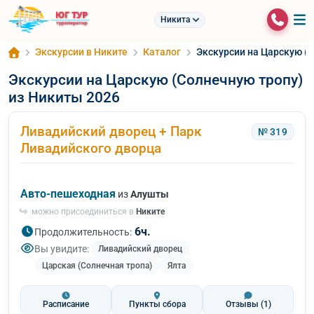
Никита
Экскурсии в Никите
Каталог
Экскурсии на Царскую (
Экскурсии на Царскую (Солнечную тропу)
из Никиты 2026
Ливадийский дворец + Парк
№ 319
Ливадийского дворца
Авто-пешеходная
из
Алушты
можно присоединиться в
Никите
6ч.
Продолжительность:
Вы увидите:
Ливадийский дворец
Царская (Солнечная тропа)
Ялта
Расписание
Пункты сбора
Отзывы
(1)