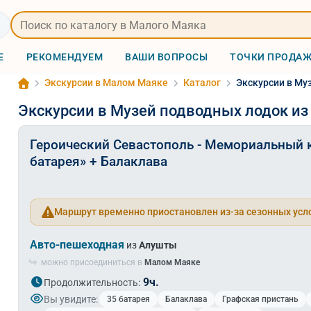
Е
РЕКОМЕНДУЕМ
ВАШИ ВОПРОСЫ
ТОЧКИ ПРОДА
Экскурсии в Малом Маяке
Каталог
Экскурсии в Му
Экскурсии в Музей подводных лодок из
Героический Севастополь - Мемориальный 
батарея» + Балаклава
Маршрут временно приостановлен из-за сезонных усл
Авто-пешеходная
из
Алушты
можно присоединиться в
Малом Маяке
9ч.
Продолжительность:
Вы увидите:
35 батарея
Балаклава
Графская пристань