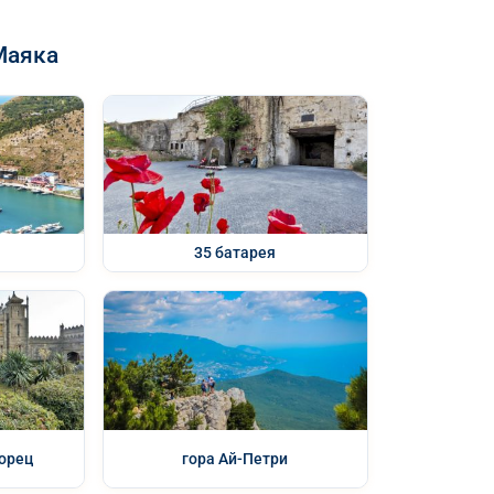
Маяка
35 батарея
орец
гора Ай-Петри