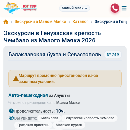
Малый Маяк
Экскурсии в Малом Маяке
Каталог
Экскурсии в Гену
Экскурсии в Генуэзская крепость
Чембало из Малого Маяка 2026
Балаклавская бухта и Севастополь
№ 749
Маршрут временно приостановлен из-за
сезонных условий.
Авто-пешеходная
из
Алушты
можно присоединиться в
Малом Маяке
10ч.
Продолжительность:
Вы увидите:
Балаклава
Генуэзская крепость Чембало
Графская пристань
Малахов курган