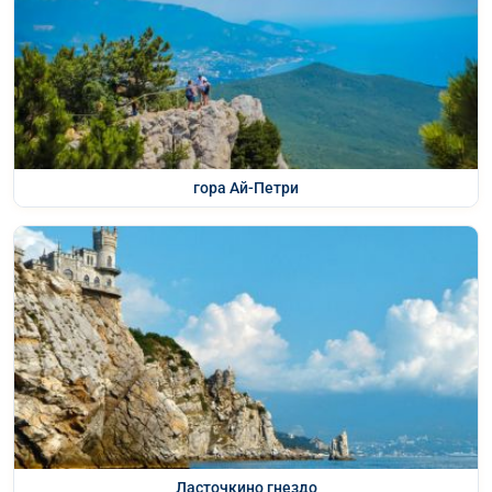
гора Ай-Петри
Ласточкино гнездо