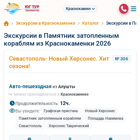
Краснокаменка
Экскурсии в Краснокаменке
Каталог
Экскурсии в Па
Экскурсии в Памятник затопленным
кораблям из Краснокаменки 2026
Севастополь- Новый Херсонес. Хит
№ 306
сезона!
Авто-пешеходная
из
Алушты
можно присоединиться в
Краснокаменке
12ч.
Продолжительность:
Вы увидите:
Графская пристань
Новый Херсонес
Памятник затопленным кораблям
Площадь Нахимова
Севастополь
Херсонес Таврический