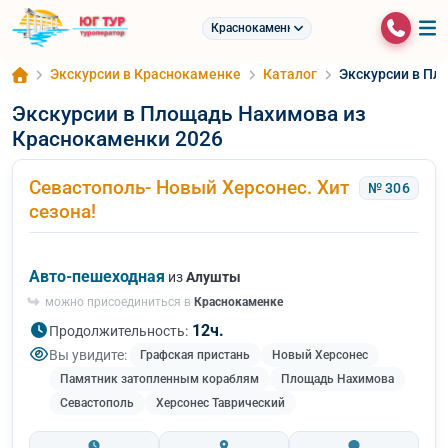
Краснокаменка
Экскурсии в Краснокаменке
Каталог
Экскурсии в Пл
Экскурсии в Площадь Нахимова из
Краснокаменки 2026
Севастополь- Новый Херсонес. Хит
№ 306
сезона!
Авто-пешеходная
из
Алушты
можно присоединиться в
Краснокаменке
12ч.
Продолжительность:
Вы увидите:
Графская пристань
Новый Херсонес
Памятник затопленным кораблям
Площадь Нахимова
Севастополь
Херсонес Таврический