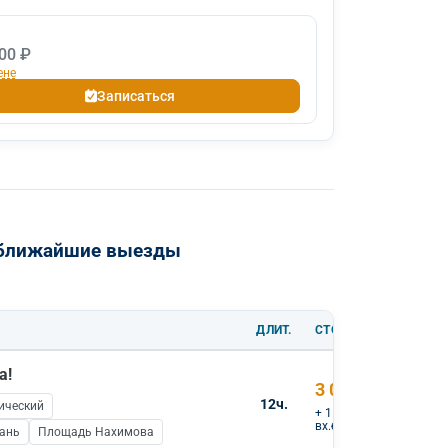
00 ₽
ене
Записаться
: ближайшие выезды
ДЛИТ.
СТОИМОСТЬ
а!
3 000 ₽
12ч.
ический
+ 1 000 ₽
вх.билеты
тань
Площадь Нахимова