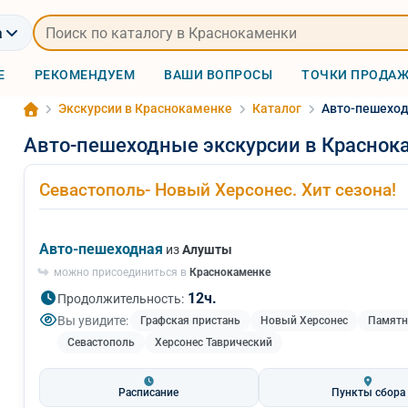
а
Е
РЕКОМЕНДУЕМ
ВАШИ ВОПРОСЫ
ТОЧКИ ПРОДА
Экскурсии в Краснокаменке
Каталог
Авто-пешеход
Авто-пешеходные экскурсии в Краснок
Севастополь- Новый Херсонес. Хит сезона!
Авто-пешеходная
из
Алушты
можно присоединиться в
Краснокаменке
12ч.
Продолжительность:
Вы увидите:
Графская пристань
Новый Херсонес
Памятн
Севастополь
Херсонес Таврический
Расписание
Пункты сбора