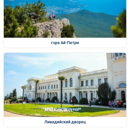
гора Ай-Петри
Ливадийский дворец