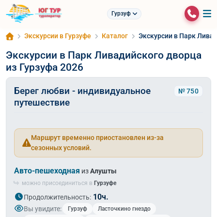
Гурзуф
Экскурсии в Гурзуфе
Каталог
Экскурсии в Парк Ливад
Экскурсии в Парк Ливадийского дворца
из Гурзуфа 2026
Берег любви - индивидуальное
№ 750
путешествие
Маршрут временно приостановлен из-за
сезонных условий.
Авто-пешеходная
из
Алушты
можно присоединиться в
Гурзуфе
10ч.
Продолжительность:
Вы увидите:
Гурзуф
Ласточкино гнездо