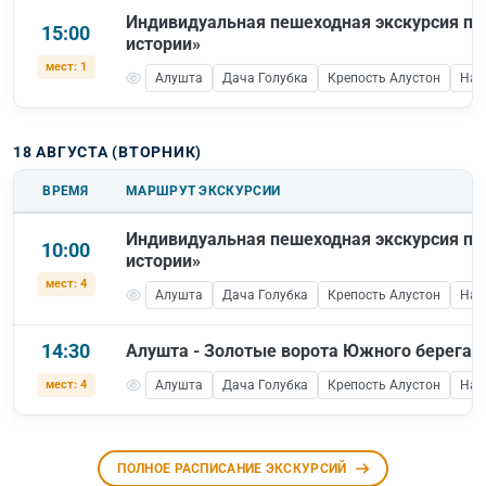
Индивидуальная пешеходная экскурсия по
15:00
истории»
мест: 1
Алушта
Дача Голубка
Крепость Алустон
Наб
18 АВГУСТА (ВТОРНИК)
ВРЕМЯ
МАРШРУТ ЭКСКУРСИИ
Индивидуальная пешеходная экскурсия по
10:00
истории»
мест: 4
Алушта
Дача Голубка
Крепость Алустон
Наб
14:30
Алушта - Золотые ворота Южного берега
мест: 4
Алушта
Дача Голубка
Крепость Алустон
Наб
ПОЛНОЕ РАСПИСАНИЕ ЭКСКУРСИЙ