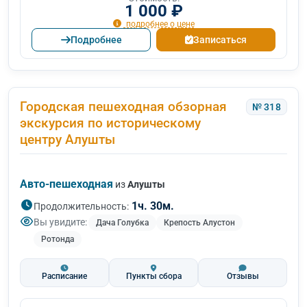
1 000 ₽
подробнее о цене
Подробнее
Записаться
Городская пешеходная обзорная
№ 318
экскурсия по историческому
центру Алушты
Авто-пешеходная
из
Алушты
1ч. 30м.
Продолжительность:
Вы увидите:
Дача Голубка
Крепость Алустон
Ротонда
Расписание
Пункты сбора
Отзывы