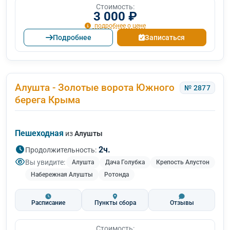
Стоимость:
3 000 ₽
подробнее о цене
Подробнее
Записаться
Алушта - Золотые ворота Южного
№ 2877
берега Крыма
Пешеходная
из
Алушты
2ч.
Продолжительность:
Вы увидите:
Алушта
Дача Голубка
Крепость Алустон
Набережная Алушты
Ротонда
Расписание
Пункты сбора
Отзывы
Стоимость: