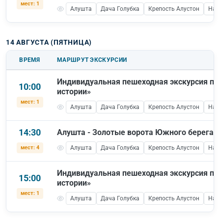
мест: 1
Алушта
Дача Голубка
Крепость Алустон
Наб
14 АВГУСТА (ПЯТНИЦА)
ВРЕМЯ
МАРШРУТ ЭКСКУРСИИ
Индивидуальная пешеходная экскурсия по
10:00
истории»
мест: 1
Алушта
Дача Голубка
Крепость Алустон
Наб
14:30
Алушта - Золотые ворота Южного берега
мест: 4
Алушта
Дача Голубка
Крепость Алустон
Наб
Индивидуальная пешеходная экскурсия по
15:00
истории»
мест: 1
Алушта
Дача Голубка
Крепость Алустон
Наб