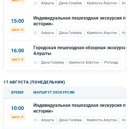
мест: 1
Алушта
Дача Голубка
Крепость Алустон
Наб
Индивидуальная пешеходная экскурсия по
15:00
истории»
мест: 4
Алушта
Дача Голубка
Крепость Алустон
Наб
Городская пешеходная обзорная экскурсия
16:00
Алушты
мест: 6
Дача Голубка
Крепость Алустон
Ротонда
17 АВГУСТА (ПОНЕДЕЛЬНИК)
ВРЕМЯ
МАРШРУТ ЭКСКУРСИИ
Индивидуальная пешеходная экскурсия по
10:00
истории»
мест: 4
Алушта
Дача Голубка
Крепость Алустон
Наб