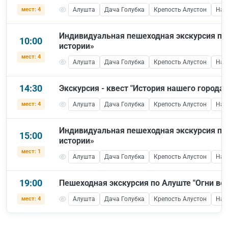
мест: 4
Алушта
Дача Голубка
Крепость Алустон
Наб
Индивидуальная пешеходная экскурсия по
10:00
истории»
мест: 4
Алушта
Дача Голубка
Крепость Алустон
Наб
14:30
Экскурсия - квест "История нашего города"
мест: 4
Алушта
Дача Голубка
Крепость Алустон
Наб
Индивидуальная пешеходная экскурсия по
15:00
истории»
мест: 1
Алушта
Дача Голубка
Крепость Алустон
Наб
19:00
Пешеходная экскурсия по Алуште "Огни веч
мест: 4
Алушта
Дача Голубка
Крепость Алустон
Наб