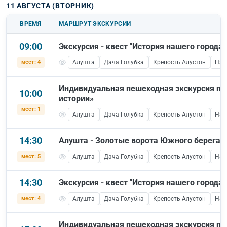
11 АВГУСТА (ВТОРНИК)
ВРЕМЯ
МАРШРУТ ЭКСКУРСИИ
09:00
Экскурсия - квест "История нашего города"
мест: 4
Алушта
Дача Голубка
Крепость Алустон
Наб
Индивидуальная пешеходная экскурсия по
10:00
истории»
мест: 1
Алушта
Дача Голубка
Крепость Алустон
Наб
14:30
Алушта - Золотые ворота Южного берега
мест: 5
Алушта
Дача Голубка
Крепость Алустон
Наб
14:30
Экскурсия - квест "История нашего города"
мест: 4
Алушта
Дача Голубка
Крепость Алустон
Наб
Индивидуальная пешеходная экскурсия по