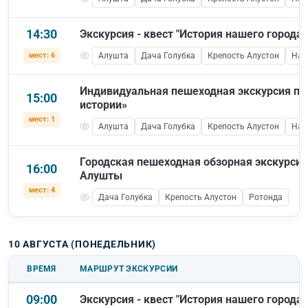
14:30
Экскурсия - квест "История нашего города"
мест: 6
Алушта
Дача Голубка
Крепость Алустон
Наб
Индивидуальная пешеходная экскурсия по
15:00
истории»
мест: 1
Алушта
Дача Голубка
Крепость Алустон
Наб
Городская пешеходная обзорная экскурсия
16:00
Алушты
мест: 4
Дача Голубка
Крепость Алустон
Ротонда
10 АВГУСТА (ПОНЕДЕЛЬНИК)
ВРЕМЯ
МАРШРУТ ЭКСКУРСИИ
09:00
Экскурсия - квест "История нашего города"