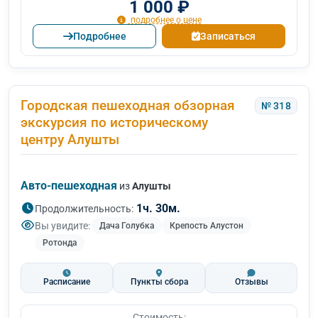
1 000 ₽
подробнее о цене
Подробнее
Записаться
Городская пешеходная обзорная
№ 318
экскурсия по историческому
центру Алушты
Авто-пешеходная
из
Алушты
1ч. 30м.
Продолжительность:
Вы увидите:
Дача Голубка
Крепость Алустон
Ротонда
Расписание
Пункты сбора
Отзывы
Стоимость: