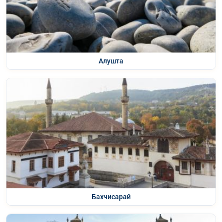
Алушта
Бахчисарай