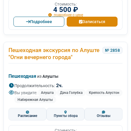
Стоимость:
4 500 ₽
подробнее о цене
Подробнее
Записаться
Пешеходная экскурсия по Алуште
№ 2858
"Огни вечернего города"
Пешеходная
из
Алушты
2ч.
Продолжительность:
Вы увидите:
Алушта
Дача Голубка
Крепость Алустон
Набережная Алушты
Расписание
Пункты сбора
Отзывы
Стоимость: