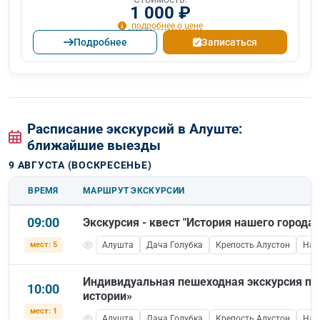
1 000 ₽
подробнее о цене
Подробнее
Записаться
Расписание экскурсий в Алуште:
ближайшие выезды
9 АВГУСТА (ВОСКРЕСЕНЬЕ)
ВРЕМЯ
МАРШРУТ ЭКСКУРСИИ
09:00
Экскурсия - квест "История нашего города"
мест: 5
Алушта
Дача Голубка
Крепость Алустон
Наб
Индивидуальная пешеходная экскурсия по
10:00
истории»
мест: 1
Алушта
Дача Голубка
Крепость Алустон
Наб