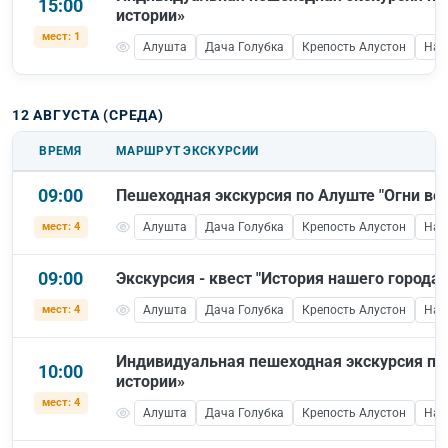
15:00
истории»
мест: 1
Алушта
Дача Голубка
Крепость Алустон
Наб
12 АВГУСТА (СРЕДА)
ВРЕМЯ
МАРШРУТ ЭКСКУРСИИ
09:00
Пешеходная экскурсия по Алуште "Огни веч
мест: 4
Алушта
Дача Голубка
Крепость Алустон
Наб
09:00
Экскурсия - квест "История нашего города"
мест: 4
Алушта
Дача Голубка
Крепость Алустон
Наб
Индивидуальная пешеходная экскурсия по
10:00
истории»
мест: 4
Алушта
Дача Голубка
Крепость Алустон
Наб