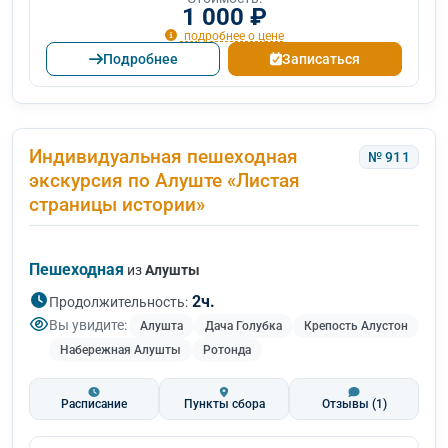
1 000 ₽
подробнее о цене
Подробнее
Записаться
Индивидуальная пешеходная
№ 911
экскурсия по Алуште «Листая
страницы истории»
Пешеходная
из
Алушты
2ч.
Продолжительность:
Вы увидите:
Алушта
Дача Голубка
Крепость Алустон
Набережная Алушты
Ротонда
Расписание
Пункты сбора
Отзывы
(1)