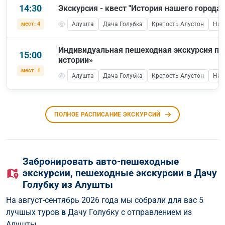
14:30
Экскурсия - квест "История нашего города"
мест: 4
Алушта
Дача Голубка
Крепость Алустон
Наб
Индивидуальная пешеходная экскурсия по
15:00
истории»
мест: 1
Алушта
Дача Голубка
Крепость Алустон
Наб
ПОЛНОЕ РАСПИСАНИЕ ЭКСКУРСИЙ
Забронировать авто-пешеходные
экскурсии, пешеходные экскурcии в Дачу
Голубку из Алушты
На август-сентябрь 2026 года мы собрали для вас 5
лучшых туров
в
Дачу Голубку с отправлением из
Алушты.